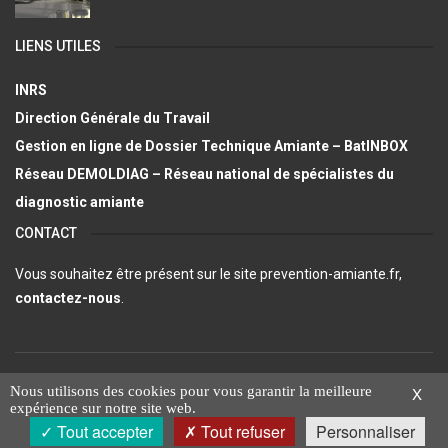
LIENS UTILES
INRS
Direction Générale du Travail
Gestion en ligne de Dossier Technique Amiante – BatINBOX
Réseau DEMOLDIAG – Réseau national de spécialistes du
diagnostic amiante
CONTACT
Vous souhaitez être présent sur le site prevention-amiante.fr,
contactez-nous
.
Mentions légales et Politique de confidentialité
Nous utilisons des cookies pour vous garantir la meilleure
X
expérience sur notre site web.
© Prévention-amiante.fr - 2026
Tout accepter
Tout refuser
Personnaliser